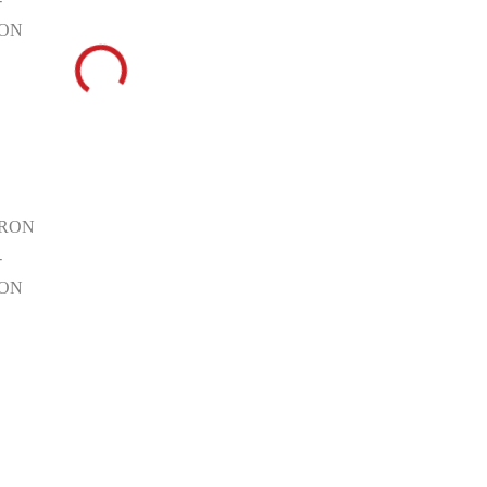
RON
 RON
-
RON