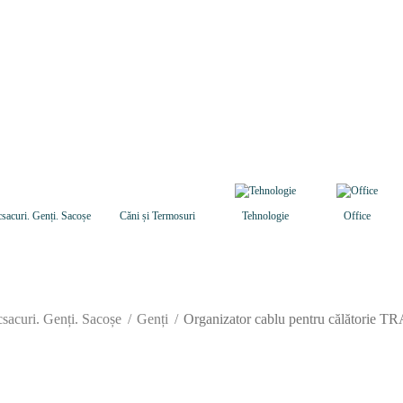
sacuri. Genți. Sacoșe
Căni și Termosuri
Tehnologie
Office
sacuri. Genți. Sacoșe
Genți
Organizator cablu pentru călători