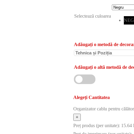
Selectează culoarea
NEG
Adăugați o metodă de decora
Adăugați o altă metodă de de
Alegeți Cantitatea
Organizator cablu pentru călă
Preț produs (per unitate):
15.64
Preț de imprimare (per unitate):