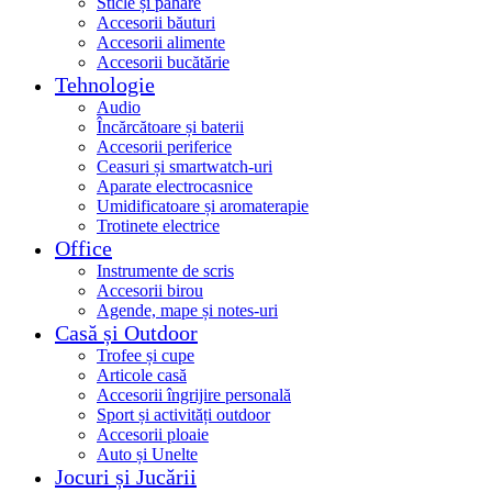
Sticle și pahare
Accesorii băuturi
Accesorii alimente
Accesorii bucătărie
Tehnologie
Audio
Încărcătoare și baterii
Accesorii periferice
Ceasuri și smartwatch-uri
Aparate electrocasnice
Umidificatoare și aromaterapie
Trotinete electrice
Office
Instrumente de scris
Accesorii birou
Agende, mape și notes-uri
Casă și Outdoor
Trofee și cupe
Articole casă
Accesorii îngrijire personală
Sport și activități outdoor
Accesorii ploaie
Auto și Unelte
Jocuri și Jucării