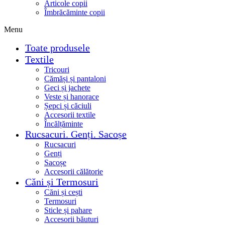
Articole copii
Îmbrăcăminte copii
Menu
Toate produsele
Textile
Tricouri
Cămăși și pantaloni
Geci și jachete
Veste și hanorace
Șepci și căciuli
Accesorii textile
Încălțăminte
Rucsacuri. Genți. Sacoșe
Rucsacuri
Genți
Sacoșe
Accesorii călătorie
Căni și Termosuri
Căni și cești
Termosuri
Sticle și pahare
Accesorii băuturi