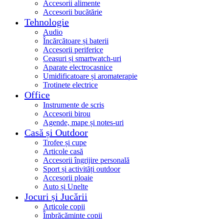
Accesorii alimente
Accesorii bucătărie
Tehnologie
Audio
Încărcătoare și baterii
Accesorii periferice
Ceasuri și smartwatch-uri
Aparate electrocasnice
Umidificatoare și aromaterapie
Trotinete electrice
Office
Instrumente de scris
Accesorii birou
Agende, mape și notes-uri
Casă și Outdoor
Trofee și cupe
Articole casă
Accesorii îngrijire personală
Sport și activități outdoor
Accesorii ploaie
Auto și Unelte
Jocuri și Jucării
Articole copii
Îmbrăcăminte copii