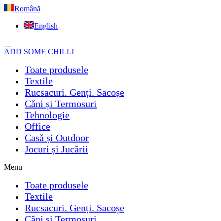
Română
English
ADD SOME CHILLI
Toate produsele
Textile
Rucsacuri. Genți. Sacoșe
Căni și Termosuri
Tehnologie
Office
Casă și Outdoor
Jocuri și Jucării
Menu
Toate produsele
Textile
Rucsacuri. Genți. Sacoșe
Căni și Termosuri