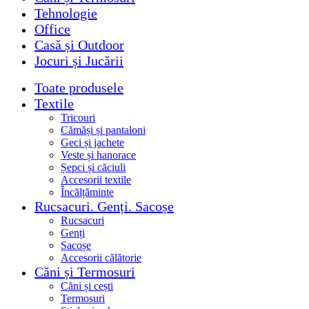
Tehnologie
Office
Casă și Outdoor
Jocuri și Jucării
Toate produsele
Textile
Tricouri
Cămăși și pantaloni
Geci și jachete
Veste și hanorace
Șepci și căciuli
Accesorii textile
Încălțăminte
Rucsacuri. Genți. Sacoșe
Rucsacuri
Genți
Sacoșe
Accesorii călătorie
Căni și Termosuri
Căni și cești
Termosuri