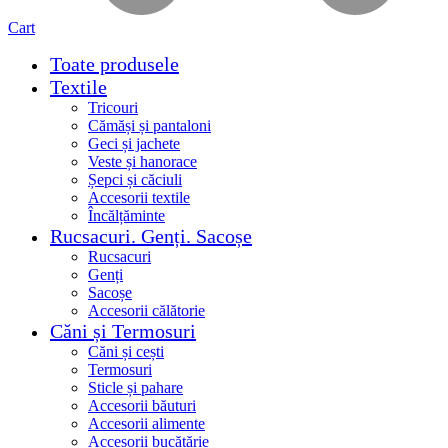
Cart
Toate produsele
Textile
Tricouri
Cămăși și pantaloni
Geci și jachete
Veste și hanorace
Șepci și căciuli
Accesorii textile
Încălțăminte
Rucsacuri. Genți. Sacoșe
Rucsacuri
Genți
Sacoșe
Accesorii călătorie
Căni și Termosuri
Căni și cești
Termosuri
Sticle și pahare
Accesorii băuturi
Accesorii alimente
Accesorii bucătărie