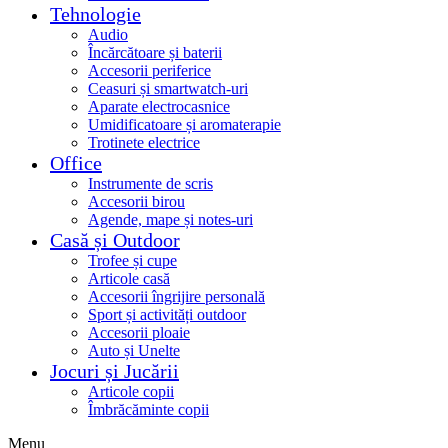
Tehnologie
Audio
Încărcătoare și baterii
Accesorii periferice
Ceasuri și smartwatch-uri
Aparate electrocasnice
Umidificatoare și aromaterapie
Trotinete electrice
Office
Instrumente de scris
Accesorii birou
Agende, mape și notes-uri
Casă și Outdoor
Trofee și cupe
Articole casă
Accesorii îngrijire personală
Sport și activități outdoor
Accesorii ploaie
Auto și Unelte
Jocuri și Jucării
Articole copii
Îmbrăcăminte copii
Menu