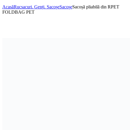
Acasă
Rucsacuri. Genți. Sacoșe
Sacoșe
Sacoșă pliabilă din RPET
FOLDBAG PET