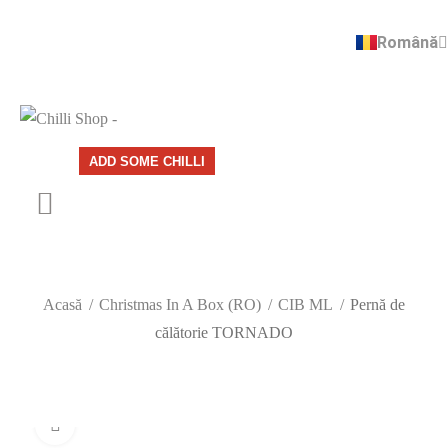
Română
English
ADD SOME CHILLI
Acasă
Christmas In A Box (RO)
CIB ML
Pernă de
călătorie TORNADO
Click to enlarge