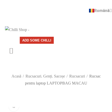
Română
English
ADD SOME CHILLI
Acasă
Rucsacuri. Genți. Sacoșe
Rucsacuri
Rucsac
pentru laptop LAPTOPBAG MACAU
Click to enlarge