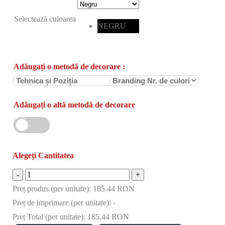
Selectează culoarea
NEGRU
Adăugați o metodă de decorare
:
Adăugați o altă metodă de decorare
Alegeți Cantitatea
Rucsac
pentru
Preț produs (per unitate):
185.44 RON
laptop
Preț de imprimare (per unitate):
-
LAPTOPBAG
Preț Total (per unitate):
185.44 RON