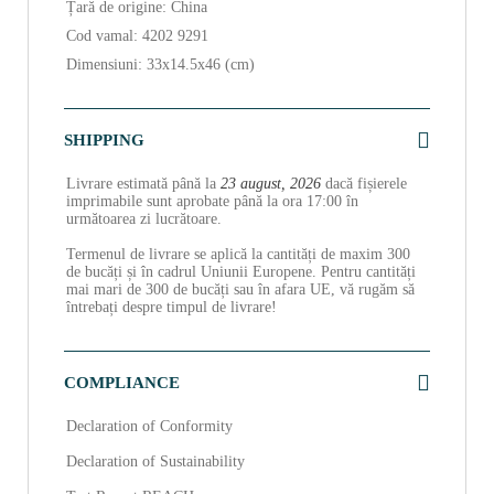
Țară de origine: China
Cod vamal: 4202 9291
Dimensiuni: 33x14.5x46 (cm)
SHIPPING
Livrare estimată până la
23 august, 2026
dacă fișierele
imprimabile sunt aprobate până la ora 17:00 în
următoarea zi lucrătoare.
Termenul de livrare se aplică la cantități de maxim 300
de bucăți și în cadrul Uniunii Europene. Pentru cantități
mai mari de 300 de bucăți sau în afara UE, vă rugăm să
întrebați despre timpul de livrare!
COMPLIANCE
Declaration of Conformity
Declaration of Sustainability