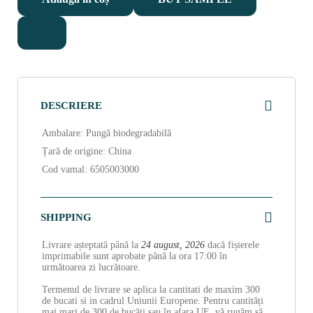
DESCRIERE
Ambalare: Pungă biodegradabilă
Țară de origine: China
Cod vamal: 6505003000
SHIPPING
Livrare așteptată până la
24 august, 2026
dacă fișierele
imprimabile sunt aprobate până la ora 17:00 în
următoarea zi lucrătoare.
Termenul de livrare se aplica la cantitati de maxim 300
de bucati si in cadrul Uniunii Europene. Pentru cantități
mai mari de 300 de bucăți sau în afara UE, vă rugăm să