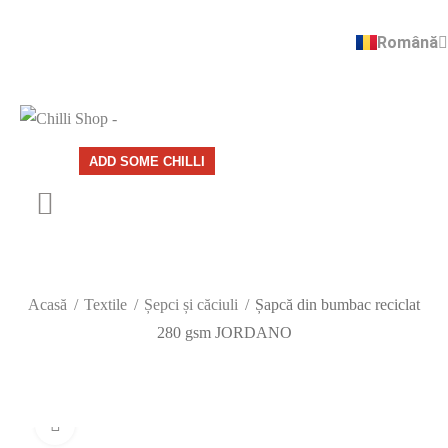
Română
English
ADD SOME CHILLI
Acasă
Textile
Șepci și căciuli
Șapcă din bumbac reciclat
280 gsm JORDANO
Click to enlarge